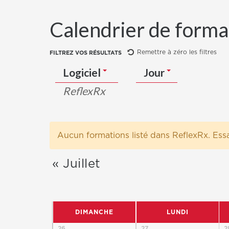
Recherche
Calendrier de forma
et
Remettre à zéro les filtres
FILTREZ VOS RÉSULTATS
navigation
Logiciel
Jour
de
ReflexRx
vues
formations
Aucun formations listé dans ReflexRx. Essa
«
Juillet
Calendrier
de
DIMANCHE
LUNDI
formations
Calendrier
26
27
2