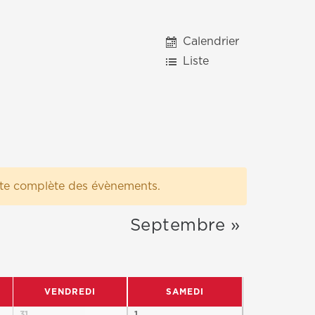
Navigation
Calendrier
de
Liste
vues
formation
iste complète des évènements.
Septembre
»
VENDREDI
SAMEDI
31
1