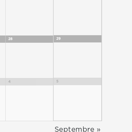
29
28
5
4
Septembre
»