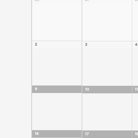
de
formations
2
3
4
9
10
11
16
17
1