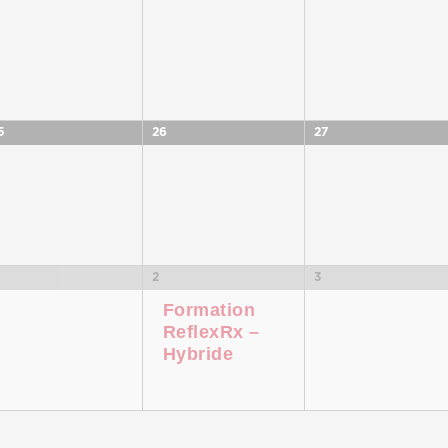
5
26
27
2
3
Formation
ReflexRx –
Hybride