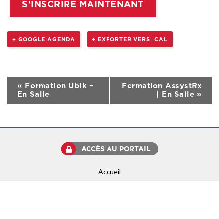
S'INSCRIRE MAINTENANT
+ GOOGLE AGENDA
+ EXPORTER VERS ICAL
Navigation
«
Formation Ubik –
Formation AssystRx
formation
En Salle
| En Salle
»
ACCÈS AU PORTAIL
Accueil
Services
Emplois
Nouvelles